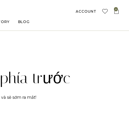
0
ACCOUNT
TORY
BLOG
phía trước
 và sẽ sớm ra mắt!