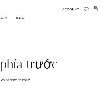
0
ACCOUNT
TORY
BLOG
phía trước
 và sẽ sớm ra mắt!